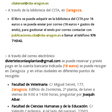
citateruel@cita-aragon.es
– A través de la biblioteca del CITA, en
Zaragoza
.
El libro se puede adquirir en la biblioteca del CITA por 18
euros o se puede enviar por correo (18 euros + gastos de
envío), para gestionar el envío por correo contactar con
publicaciones.cita@cita-aragon.es
o llamar al teléfono
976
716342
.
– A través del correo electrónico
divierteteconlasplantas@gmail.com
se puede reservar y previo
pago en la cuenta bancaria indicada (
18 euros
) se puede recoger
en Zaragoza y en otras ciudades en diferentes puntos de
recogida:
Facultad de Veterinaria
: C/ Miguel Servet, 177,
Zaragoza
. Edificio de Zootecnia, 2ª planta, de
lunes a
viernes de 9:00 a 14:00 horas
, preguntar por
Joaquín
Aibar
.
Facultad de Ciencias Humanas y de la Educación
: C/
Valentín Carderera, 4 (al lado del parque), 22003,