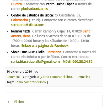
Huesca
. Contactar con
Pedro Lucha López
a través del
correo
plucha@unizar.es
Centro de Estudios del Jiloca
: C/ Castellana, 39,
Calamocha
(Teruel). Contactar con el correo electrónico
secretaria@xiloca.com
bellmar textil
. Carrer Ramón y Cajal, 14, 07820
Sant
Antoni, Ibiza
. De lunes a viernes de 9:30 a 13:30 y de
17:00 a 20:00 horas y los sábados de 10:00 a 13:30
horas.
Enlace a la página de Facebook
.
Sònia Frías Ruiz-Olalla
.
Barcelona
.
Contactar a través del
correo electrónico o por teléfono. Correo electrónico:
sonia.frias.ruizolalla@gmail.com Móvil:
660.38.24.86
10 diciembre 2016
by
Comment
Categories:
¿Cómo comprar el libro?
Permalink
Tags:
Cómo comprar el libro
|
El libro…