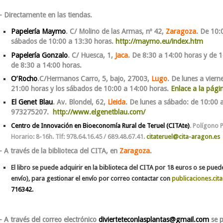
– Directamente en las tiendas.
Papelería Maymo
. C/ Molino de las Armas, nº 42,
Zaragoza
. De 10:
sábados de 10:00 a 13:30 horas.
http://maymo.eu/index.htm
Papelería Gonzalo
. C/ Huesca, 1,
Jaca
. De 8:30 a 14:00 horas y de 1
de 8:30 a 14:00 horas.
O’Rocho
.C/Hermanos Carro, 5, bajo, 27003,
Lugo
. De lunes a vier
21:00 horas y los sábados de 10:00 a 14:00 horas.
Enlace a la pági
El Genet Blau
. Av. Blondel, 62,
Lleida
. De lunes a sábado: de 10:00 
973275207.
http://www.elgenetblau.com/
Centro de Innovación en Bioeconomía Rural de Teruel (CITAte)
. Polígono 
Horario: 8-16h. Tlf: 978.64.16.45 / 689.48.67.41.
citateruel@cita-aragon.es
– A través de la biblioteca del CITA, en
Zaragoza
.
El libro se puede adquirir en la biblioteca del CITA por 18 euros o se pue
envío), para gestionar el envío por correo contactar con
publicaciones.cit
716342
.
– A través del correo electrónico
divierteteconlasplantas@gmail.com
se 