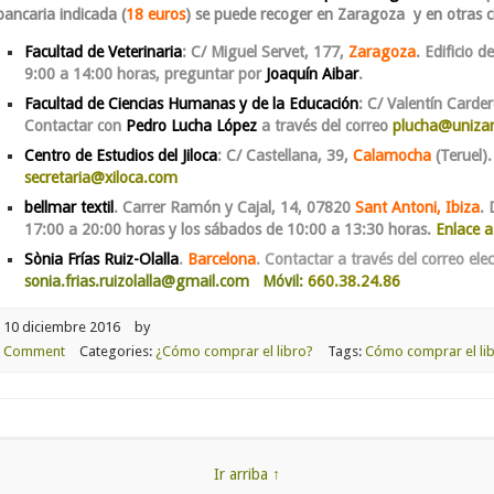
bancaria indicada (
18 euros
) se puede recoger en Zaragoza y en otras c
Facultad de Veterinaria
: C/ Miguel Servet, 177,
Zaragoza
. Edificio 
9:00 a 14:00 horas
, preguntar por
Joaquín Aibar
.
Facultad de Ciencias Humanas y de la Educación
: C/ Valentín Carde
Contactar con
Pedro Lucha López
a través del correo
plucha@unizar
Centro de Estudios del Jiloca
: C/ Castellana, 39,
Calamocha
(Teruel).
secretaria@xiloca.com
bellmar textil
. Carrer Ramón y Cajal, 14, 07820
Sant Antoni, Ibiza
. 
17:00 a 20:00 horas y los sábados de 10:00 a 13:30 horas.
Enlace a
Sònia Frías Ruiz-Olalla
.
Barcelona
.
Contactar a través del correo elec
sonia.frias.ruizolalla@gmail.com Móvil:
660.38.24.86
10 diciembre 2016
by
Comment
Categories:
¿Cómo comprar el libro?
Tags:
Cómo comprar el li
Ir arriba ↑